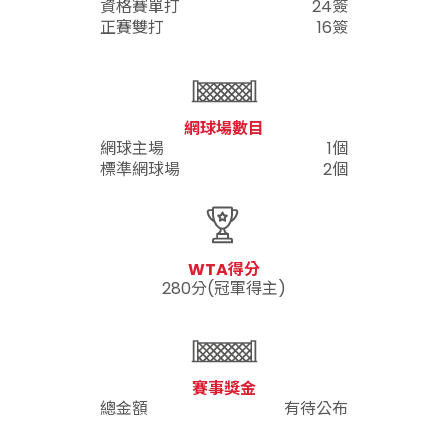
資格賽單打
24簽
正賽雙打
16簽
網球場數目
網球主場
1個
標準網球場
2個
WTA得分
280分(冠軍得主)
賽事獎金
總金額
有待公布