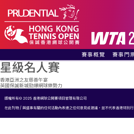
賽事概覽
賽事門
有關賽事
貴賓包
星級名人賽
賽事資料
公眾門
文
贊助商及合作夥伴
香港亞洲之友慈善午宴
英國保誠新城勁爆網球樂勢力
訪客指南
章
網球同樂區
版權所有© 2025 香港網球公開賽項目管理有限公司
導
歷屆冠軍
在此刊物 / 與盛事有關的任何活動內表達之任何意見或建議，並不代表香港特別
覽
紀念特刊