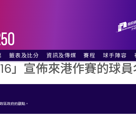
票
籤表及比分
資訊及傳媒
賽程
球手陣容
廂
資格賽籤表
最新消息
賽事日程
016」宣佈來港作賽的球
票
單打正賽籤表
社交媒體
電視直播時間表
雙打正賽籤表
照片集
對賽表 – 今天
實時比分
影片
對賽表 – 明天
比賽結果
傳媒採訪申請
行政區政府的觀點。