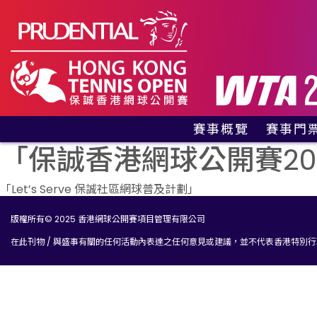
賽事概覽
賽事門
有關賽事
貴賓包
「保誠香港網球公開賽2
賽事資料
公眾門
文
贊助商及合作夥伴
「Let’s Serve 保誠社區網球普及計劃」
訪客指南
章
版權所有© 2025 香港網球公開賽項目管理有限公司
網球同樂區
導
在此刊物 / 與盛事有關的任何活動內表達之任何意見或建議，並不代表香港特別
歷屆冠軍
覽
紀念特刊