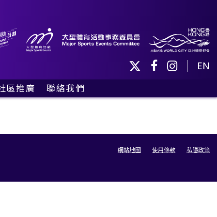
EN
社區推廣
聯絡我們
社區活動
義工及球僮
網站地圖
使用條款
私隱政策